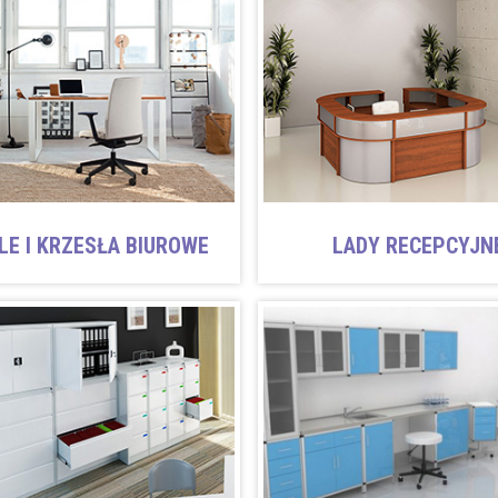
LE I KRZESŁA BIUROWE
LADY RECEPCYJN