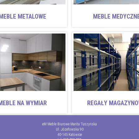
MEBLE METALOWE
MEBLE MEDYCZN
MEBLE NA WYMIAR
REGAŁY MAGAZYN
eM Meble Biurowe Marita Tuszyńska
Ul. Józefowska 90
40-145 Katowice