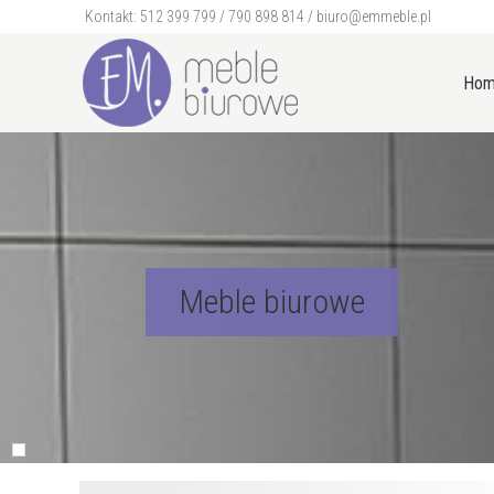
Kontakt:
512 399 799
/
790 898 814
/
biuro@emmeble.pl
Ho
Meble biurowe