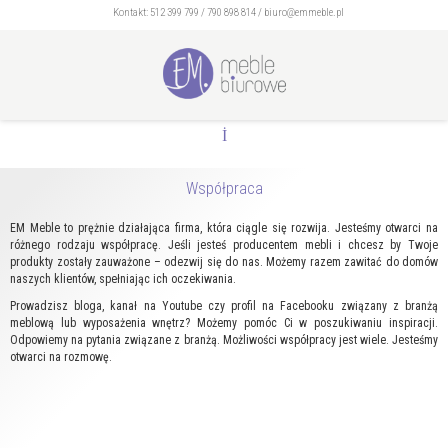
Kontakt:
512 399 799
/
790 898 814
/
biuro@emmeble.pl
Współpraca
EM Meble to prężnie działająca firma, która ciągle się rozwija. Jesteśmy otwarci na
różnego rodzaju współpracę. Jeśli jesteś producentem mebli i chcesz by Twoje
produkty zostały zauważone – odezwij się do nas. Możemy razem zawitać do domów
naszych klientów, spełniając ich oczekiwania.
Prowadzisz bloga, kanał na Youtube czy profil na Facebooku związany z branżą
meblową lub wyposażenia wnętrz? Możemy pomóc Ci w poszukiwaniu inspiracji.
Odpowiemy na pytania związane z branżą. Możliwości współpracy jest wiele. Jesteśmy
otwarci na rozmowę.