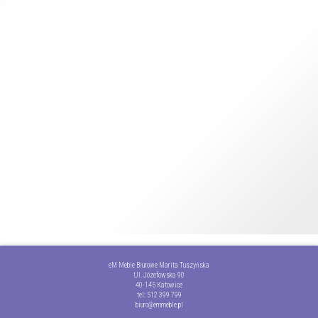
eM Meble Biurowe Marita Tuszyńska
Ul. Józefowska 90
40-145 Katowice
tel:
512 399 799
biuro@emmeble.pl