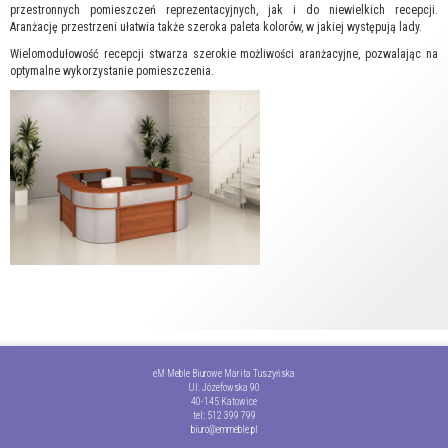
przestronnych pomieszczeń reprezentacyjnych, jak i do niewielkich recepcji.
Aranżację przestrzeni ułatwia także szeroka paleta kolorów, w jakiej występują lady.
Wielomodułowość recepcji stwarza szerokie możliwości aranżacyjne, pozwalając na
optymalne wykorzystanie pomieszczenia.
eM Meble Biurowe Marita Tuszyńska
Ul. Józefowska 90
40-145 Katowice
tel:
512 399 799
biuro@emmeble.pl