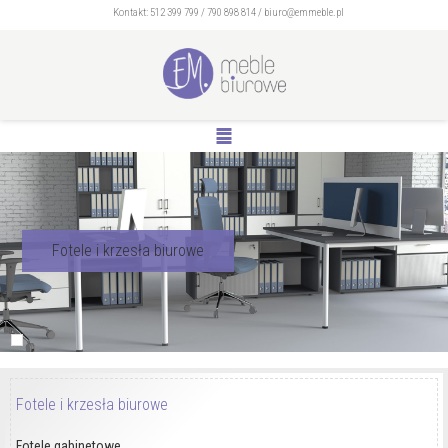
Kontakt:
512 399 799
/
790 898 814
/
biuro@emmeble.pl
Fotele i krzesła biurowe
Fotele i krzesła biurowe
Fotele gabinetowe