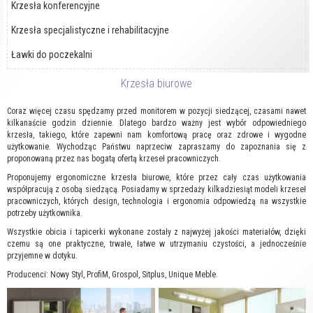
Krzesła konferencyjne
Krzesła specjalistyczne i rehabilitacyjne
Ławki do poczekalni
Krzesła biurowe
Coraz więcej czasu spędzamy przed monitorem w pozycji siedzącej, czasami nawet
kilkanaście godzin dziennie. Dlatego bardzo ważny jest wybór odpowiedniego
krzesła, takiego, które zapewni nam komfortową pracę oraz zdrowe i wygodne
użytkowanie. Wychodząc Państwu naprzeciw zapraszamy do zapoznania się z
proponowaną przez nas bogatą ofertą krzeseł pracowniczych.
Proponujemy ergonomiczne krzesła biurowe, które przez cały czas użytkowania
współpracują z osobą siedzącą. Posiadamy w sprzedaży kilkadziesiąt modeli krzeseł
pracowniczych, których design, technologia i ergonomia odpowiedzą na wszystkie
potrzeby użytkownika.
Wszystkie obicia i tapicerki wykonane zostały z najwyżej jakości materiałów, dzięki
czemu są one praktyczne, trwałe, łatwe w utrzymaniu czystości, a jednocześnie
przyjemne w dotyku.
Producenci: Nowy Styl, ProfiM, Grospol, Sitplus, Unique Meble.